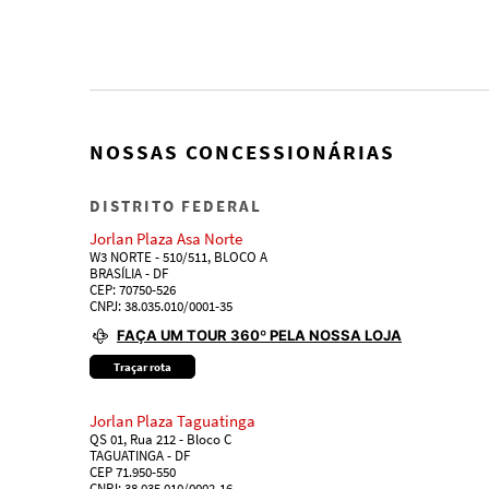
NOSSAS CONCESSIONÁRIAS
DISTRITO FEDERAL
Jorlan Plaza Asa Norte
W3 NORTE - 510/511, BLOCO A
BRASÍLIA - DF
CEP: 70750-526
CNPJ: 38.035.010/0001-35
FAÇA UM TOUR 360º PELA NOSSA LOJA
Traçar rota
Jorlan Plaza Taguatinga
QS 01, Rua 212 - Bloco C
TAGUATINGA - DF
CEP 71.950-550
CNPJ: 38.035.010/0002-16