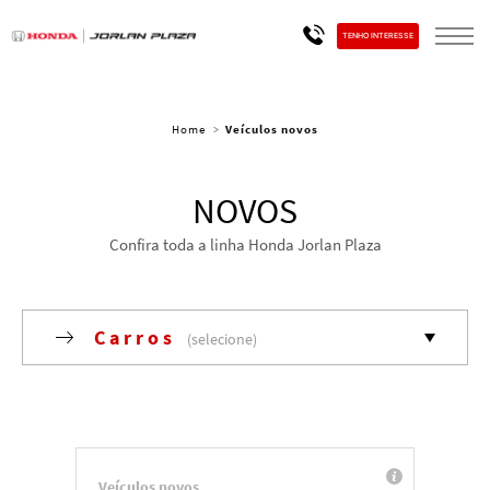
Telefones
TENHO INTERESSE
Home
Veículos novos
NOVOS
Confira toda a linha Honda Jorlan Plaza
Carros
Todos
SUV
Veículos novos